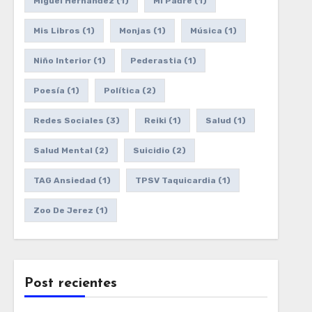
Miguel Hernández
(1)
Mi Padre
(1)
Mis Libros
(1)
Monjas
(1)
Música
(1)
Niño Interior
(1)
Pederastia
(1)
Poesía
(1)
Política
(2)
Redes Sociales
(3)
Reiki
(1)
Salud
(1)
Salud Mental
(2)
Suicidio
(2)
TAG Ansiedad
(1)
TPSV Taquicardia
(1)
Zoo De Jerez
(1)
Post recientes