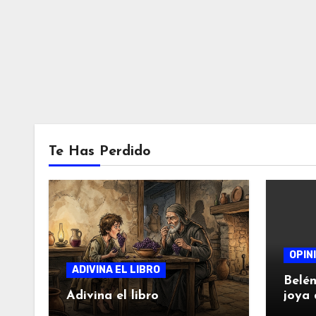
Te Has Perdido
OPIN
ADIVINA EL LIBRO
Belén
Adivina el libro
joya 
autor