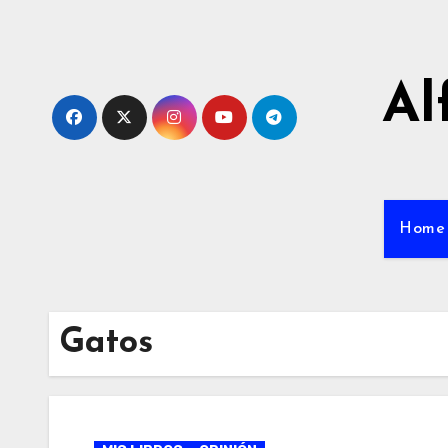
Ir
al
contenido
Al
Home
Gatos