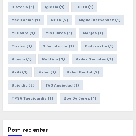
Historia
(1)
Iglesia
(1)
LGTBI
(1)
Meditación
(1)
META
(2)
Miguel Hernández
(1)
Mi Padre
(1)
Mis Libros
(1)
Monjas
(1)
Música
(1)
Niño Interior
(1)
Pederastia
(1)
Poesía
(1)
Política
(2)
Redes Sociales
(3)
Reiki
(1)
Salud
(1)
Salud Mental
(2)
Suicidio
(2)
TAG Ansiedad
(1)
TPSV Taquicardia
(1)
Zoo De Jerez
(1)
Post recientes