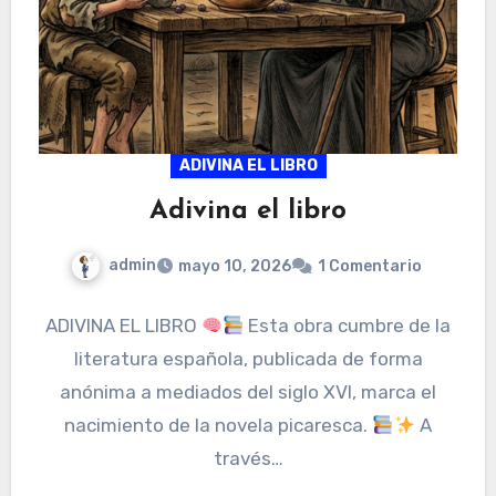
ADIVINA EL LIBRO
Adivina el libro
admin
mayo 10, 2026
1 Comentario
ADIVINA EL LIBRO
Esta obra cumbre de la
literatura española, publicada de forma
anónima a mediados del siglo XVI, marca el
nacimiento de la novela picaresca.
A
través…